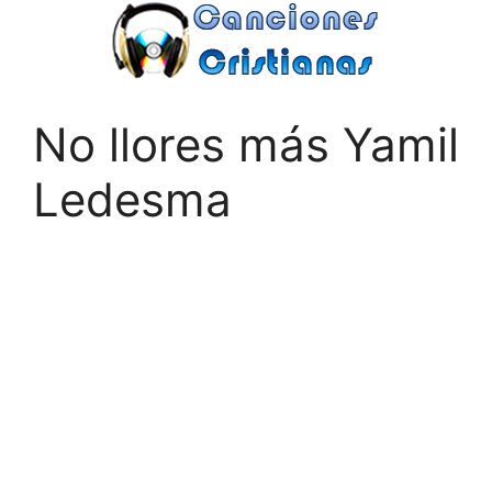
Saltar
al
contenido
No llores más Yamil
Ledesma