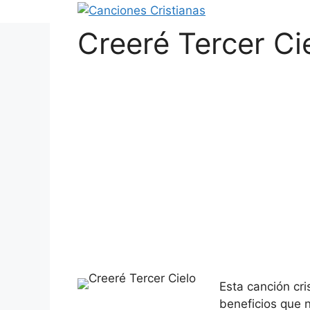
Saltar
al
Creeré Tercer Ci
contenido
Esta canción cr
beneficios que n