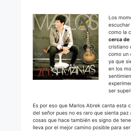
Los momen
escuchar 
como la 
cerca de 
cristiano
como un 
ya que s
en los mo
sentimie
experimen
ser super
Es por eso que Marlos Abrek canta est
del señor pues no es raro que sienta paz a
cosas que hace también es signo de tene
lleva por el mejor camino posible para se