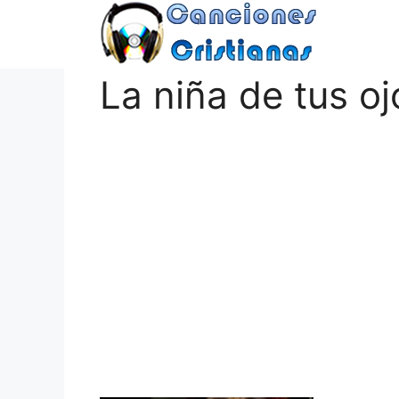
Saltar
al
contenido
La niña de tus oj